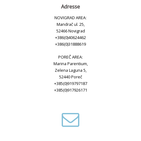
Adresse
NOVIGRAD AREA:
Mandrač ul. 25,
52466 Novigrad
+386(0)40624462
+386(0)31888619
POREČ AREA:
Marina Parentium,
Zelena Laguna 5,
52440 Poreč
+385(0)919797187
+385(0)917926171