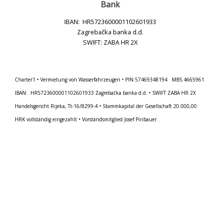
Bank
IBAN: HR5723600001102601933
Zagrebačka banka d.d.
SWIFT: ZABA HR 2X
Charter1 • Vermietung von Wasserfahrzeugen • PIN 57469348194 MBS 4665961
IBAN: HR5723600001102601933 Zagrebačka banka d.d. • SWIFT ZABA HR 2X
Handelsgericht Rijeka, Tt-16/8299-4 • Stammkapital der Gesellschaft 20.000,00
HRK vollständig eingezahlt • Vorstandsmitglied Josef Piribauer